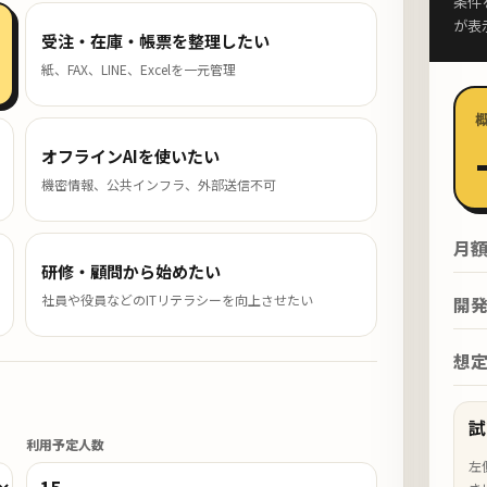
条件
が表
受注・在庫・帳票を整理したい
紙、FAX、LINE、Excelを一元管理
オフラインAIを使いたい
機密情報、公共インフラ、外部送信不可
月
研修・顧問から始めたい
社員や役員などのITリテラシーを向上させたい
開
想
試
利用予定人数
左