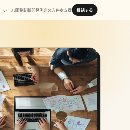
ホーム
開発診断
開発例
進め方
伴走支援
相談する