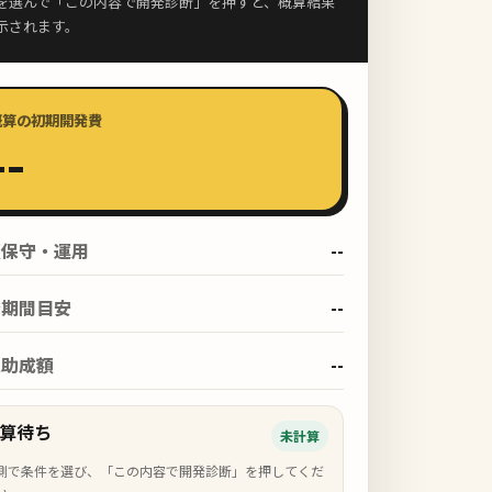
を選んで「この内容で開発診断」を押すと、概算結果
示されます。
概算の初期開発費
--
額保守・運用
--
発期間目安
--
定助成額
--
算待ち
未計算
側で条件を選び、「この内容で開発診断」を押してくだ