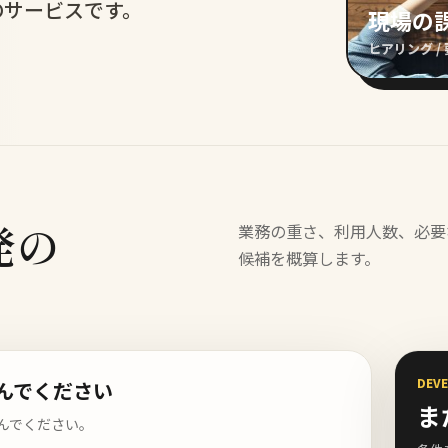
のサービスです。
現場の
ヒアリング / 
発の
業務の重さ、利用人数、必要
候補を概算します。
DEVE
んでください
ま
んでください。