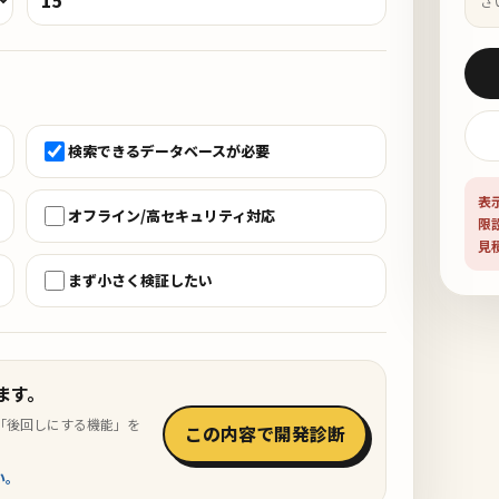
さ
検索できるデータベースが必要
表
オフライン/高セキュリティ対応
限
見
まず小さく検証したい
ます。
「後回しにする機能」を
この内容で開発診断
い。