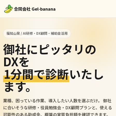
合同会社 Gel-banana
福知山発 / AI研修・DX顧問・補助金活用
御社にピッタリの
DXを
1分間で診断
いたし
ます。
業種、困っている作業、導入したい人数を選ぶだけ。 御社
に合いそうな研修・役員勉強会・DX顧問プランと、使える
可能性のある助成金、概算の実質負担額を確認できます。