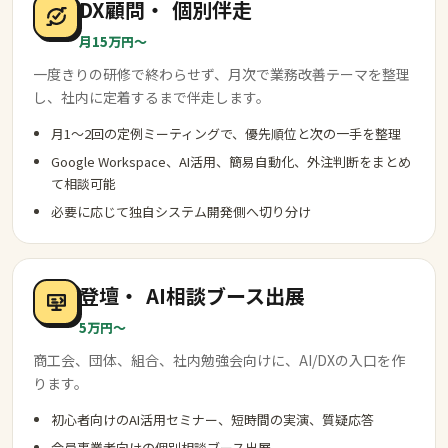
DX顧問・
個別伴走
月15万円〜
一度きりの研修で終わらせず、月次で業務改善テーマを整理
し、社内に定着するまで伴走します。
月1〜2回の定例ミーティングで、優先順位と次の一手を整理
Google Workspace、AI活用、簡易自動化、外注判断をまとめ
て相談可能
必要に応じて独自システム開発側へ切り分け
登壇・
AI相談ブース出展
5万円〜
商工会、団体、組合、社内勉強会向けに、AI/DXの入口を作
ります。
初心者向けのAI活用セミナー、短時間の実演、質疑応答
会員事業者向けの個別相談ブース出展