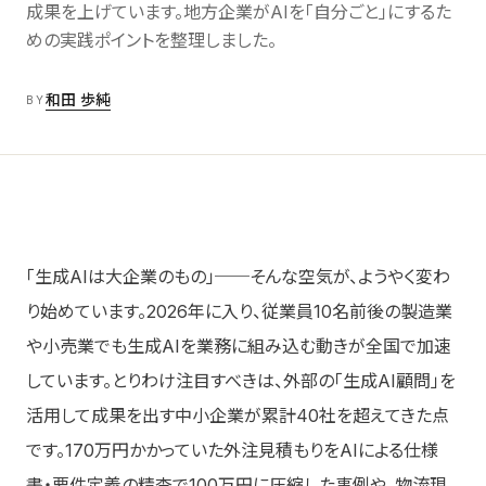
成果を上げています。地方企業がAIを「自分ごと」にするた
Labs
06
AI/DX解説
めの実践ポイントを整理しました。
和田 歩純
About
BY
07
会社情報
Contact お問い合わせ
→
「生成AIは大企業のもの」──そんな空気が、ようやく変わ
り始めています。2026年に入り、従業員10名前後の製造業
や小売業でも生成AIを業務に組み込む動きが全国で加速
しています。とりわけ注目すべきは、外部の「生成AI顧問」を
活用して成果を出す中小企業が累計40社を超えてきた点
です。170万円かかっていた外注見積もりをAIによる仕様
書・要件定義の精査で100万円に圧縮した事例や、物流現