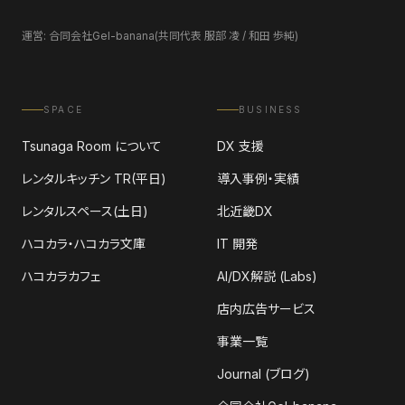
運営: 合同会社Gel-banana(共同代表 服部 凌 / 和田 歩純)
SPACE
BUSINESS
Tsunaga Room について
DX 支援
レンタルキッチン TR(平日)
導入事例・実績
レンタルスペース(土日)
北近畿DX
ハコカラ・ハコカラ文庫
IT 開発
ハコカラカフェ
AI/DX解説 (Labs)
店内広告サービス
事業一覧
Journal (ブログ)