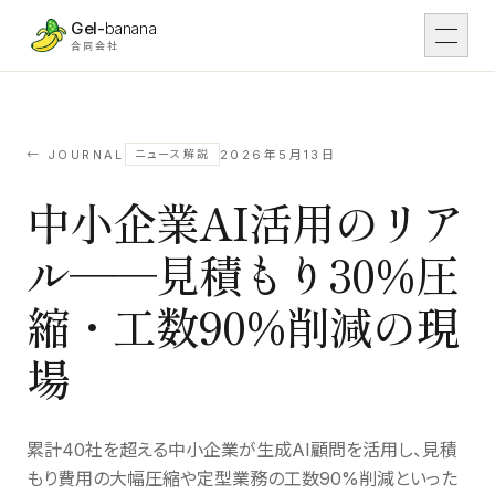
本文へスキップ
Gel-
banana
合同会社
DX
01
DX支援
← JOURNAL
2026年5月13日
ニュース解説
中小企業AI活用のリア
Work
02
導入事例
ル──見積もり30%圧
IT
03
IT開発
縮・工数90%削減の現
場
Tsunaga Room
04
場・運営
Rental
累計40社を超える中小企業が生成AI顧問を活用し、見積
05
レンタル予約
もり費用の大幅圧縮や定型業務の工数90%削減といった