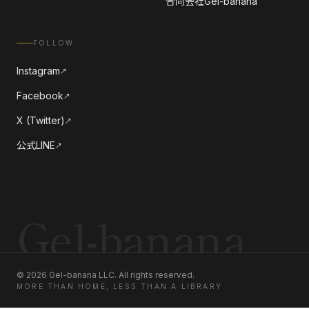
合同会社Gel-banana
FOLLOW
Instagram
↗
Facebook
↗
X (Twitter)
↗
公式LINE
↗
Gel-banana
©
2026
Gel-banana LLC. All rights reserved.
MORE THAN HOME, LESS THAN A LIBRARY