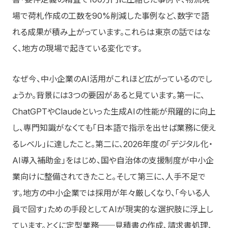
場で荷札作成の工数を90%削減した事例など、数字で語
れる成果が積み上がっています。これらは東京の話ではな
く、地方の現場で起きている変化です。
なぜ今、中小企業のAI活用がこれほど広がっているのでし
ょうか。背景には3つの要因があると見ています。第一に、
ChatGPTやClaudeといった生成AIの性能が飛躍的に向上
し、専門知識がなくても「日本語で指示を出せば業務に使え
るレベル」に達したこと。第二に、2026年度の「デジタル化・
AI導入補助金」をはじめ、国や自治体の支援制度が中小企
業向けに整備されてきたこと。そして第三に、人手不足で
す。地方の中小企業では採用が年々厳しくなり、「今いる人
員で回す」ための手段としてAIが現実的な選択肢に浮上し
ています。とくに定型業務──見積書の作成、請求書処理、