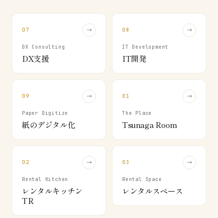
07
→
08
→
DX Consulting
IT Development
DX支援
IT開発
09
→
01
→
Paper Digitize
The Place
紙のデジタル化
Tsunaga Room
02
→
03
→
Rental Kitchen
Rental Space
レンタルキッチン
レンタルスペース
TR