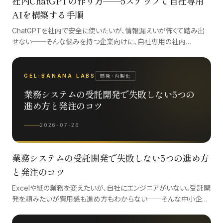
社内ChatGPTの作り方──5ステップで自社専用
AIを構築する手順
ChatGPTを社内で安全に使いたいが、情報漏えいが怖くて踏み出
せない──そんな悩みを持つ企業向けに、自社専用の社内
ChatGPTを構築する具体的な手順と設計の勘所を解説します。
GEL-BANANA LABS
開発・内製化
業務システムの受託開発で失敗しない5つの
進め方と発注のコツ
2026-07-26
業務システムの受託開発で失敗しない5つの進め方
と発注のコツ
Excelや紙の業務を変えたいが、自社にエンジニアがいない。受託開
発を頼みたいが費用感も進め方もわからない──そんな中小企
業・自治体担当者に向けて、発注から納品後まで押さえるべきポイ
ントを整理しました。