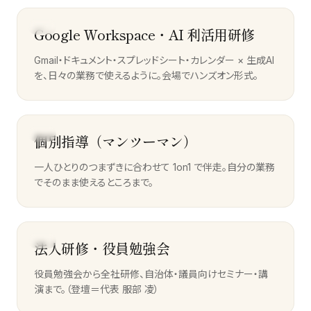
01
Google Workspace・AI 利活用研修
Gmail・ドキュメント・スプレッドシート・カレンダー × 生成AI
を、日々の業務で使えるように。会場でハンズオン形式。
02
個別指導（マンツーマン）
一人ひとりのつまずきに合わせて 1on1 で伴走。自分の業務
でそのまま使えるところまで。
03
法人研修・役員勉強会
役員勉強会から全社研修、自治体・議員向けセミナー・講
演まで。（登壇＝代表 服部 凌）