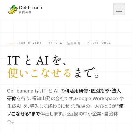
本文へスキップ
Gel-
banana
合同会社
合同会社Gel-banana｜京都府福知山市・北近畿の AI・Google 
DX
01
DX支援
FUKUCHIYAMA · IT & AI 活用研修 · SINCE 2024
IT と AI を、
Work
02
導入事例
使いこなせる
まで。
IT
03
IT開発
Gel-banana は、IT と AI の
利活用研修・個別指導・法人
研修
を行う、福知山発の会社です。Google Workspace や
Tsunaga Room
04
場・運営
生成AI を、導入して終わりにせず、現場の一人ひとりが
“使
いこなせる”まで
伴走します。北近畿の中小企業・自治体
Rental
05
レンタル予約
へ。