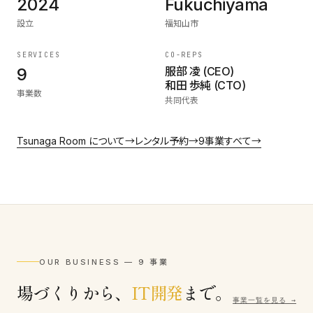
2024
Fukuchiyama
設立
福知山市
SERVICES
CO-REPS
9
服部 凌 (CEO)
和田 歩純 (CTO)
事業数
共同代表
Tsunaga Room について
→
レンタル予約
→
9事業すべて
→
OUR BUSINESS — 9 事業
場づくりから、
IT開発
まで。
事業一覧を見る →