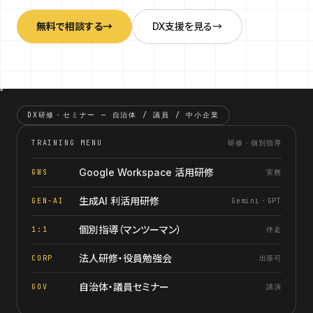
Labs
06
AI/DX解説
無料で相談する
→
DX支援を見る
→
About
07
会社情報
DX研修・セミナー — 自治体 / 議員 / 中小企業
Contact お問い合わせ
→
TRAINING MENU
研修・個別指導
Google Workspace 活用研修
GWS
実務
生成AI 利活用研修
GEN-AI
Gemini・GPT
個別指導（マンツーマン）
1:1
伴走
法人研修・役員勉強会
CORP
出張可
自治体・議員セミナー
GOV
講演