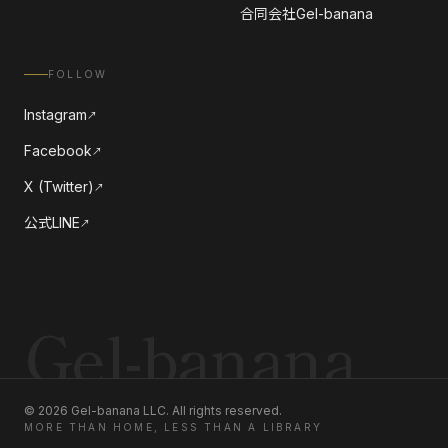
合同会社Gel-banana
FOLLOW
Instagram
↗
Facebook
↗
X (Twitter)
↗
公式LINE
↗
Gel-banana
©
2026
Gel-banana LLC. All rights reserved.
MORE THAN HOME, LESS THAN A LIBRARY