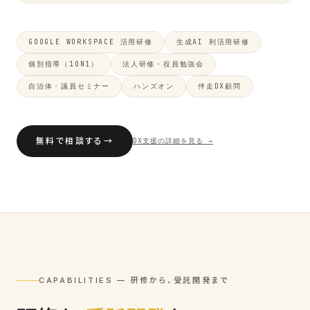
GOOGLE WORKSPACE 活用研修
生成AI 利活用研修
個別指導（1ON1）
法人研修・役員勉強会
自治体・議員セミナー
ハンズオン
伴走DX顧問
無料で相談する
→
DX支援の詳細を見る →
CAPABILITIES — 研修から、受託開発まで