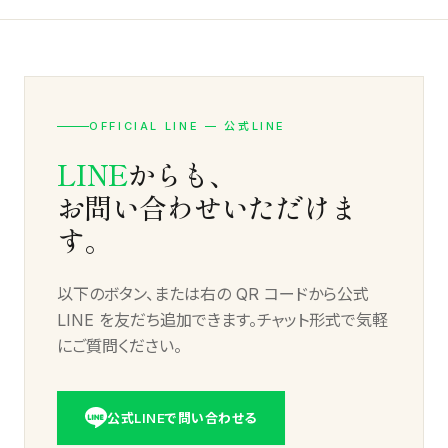
Labs
06
AI/DX解説
About
07
会社情報
OFFICIAL LINE — 公式LINE
LINE
からも、
Contact お問い合わせ
→
お問い合わせいただけま
す。
以下のボタン、または右の QR コードから公式
LINE を友だち追加できます。チャット形式で気軽
にご質問ください。
公式LINEで問い合わせる