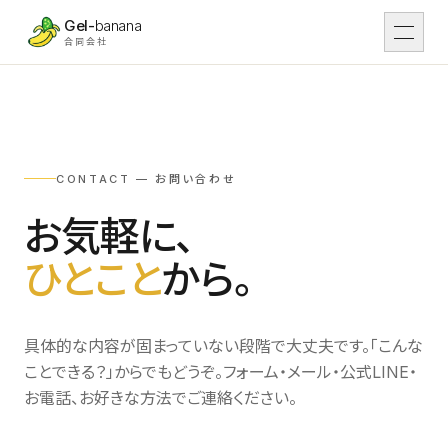
本文へスキップ
Gel-
banana
合同会社
DX
01
DX支援
CONTACT — お問い合わせ
Work
02
導入事例
お気軽に、
ひとこと
から。
IT
03
IT開発
Tsunaga Room
04
場・運営
具体的な内容が固まっていない段階で大丈夫です。「こんな
ことできる？」からでもどうぞ。フォーム・メール・公式LINE・
お電話、お好きな方法でご連絡ください。
Rental
05
レンタル予約