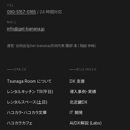
TEL
090-5157-0165
/ 24 時間対応
MAIL
info@gel-banana.jp
運営: 合同会社Gel-banana(共同代表 服部 凌 / 和田 歩純)
SPACE
BUSINESS
Tsunaga Room について
DX 支援
レンタルキッチン TR(平日)
導入事例・実績
レンタルスペース(土日)
北近畿DX
ハコカラ・ハコカラ文庫
IT 開発
ハコカラカフェ
AI/DX解説 (Labs)