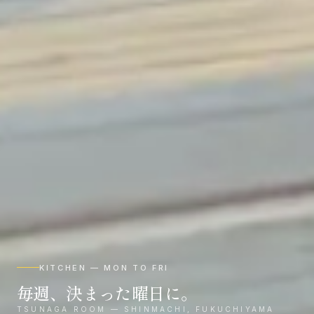
KITCHEN — MON TO FRI
毎週、決まった曜日に。
TSUNAGA ROOM — SHINMACHI, FUKUCHIYAMA