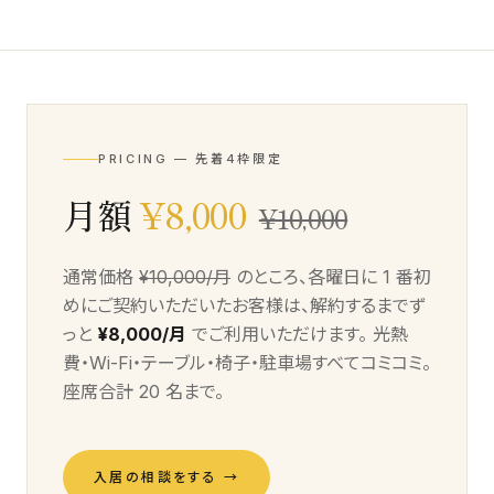
Labs
06
AI/DX解説
About
07
会社情報
PRICING — 先着4枠限定
月額
¥8,000
Contact お問い合わせ
→
¥10,000
通常価格
¥10,000/月
のところ、各曜日に 1 番初
めにご契約いただいたお客様は、解約するまでず
っと
¥8,000/月
でご利用いただけます。 光熱
費・Wi-Fi・テーブル・椅子・駐車場すべてコミコミ。
座席合計 20 名まで。
入居の相談をする →