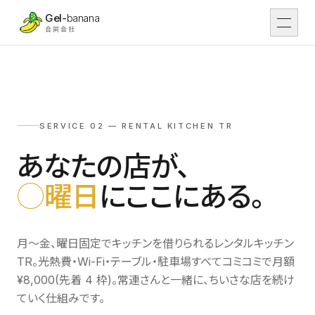
本文へスキップ
Gel-
banana
合同会社
DX
01
DX支援
SERVICE 02 — RENTAL KITCHEN TR
Work
02
導入事例
あなたの店が、
◯曜日
にここにある。
IT
03
IT開発
Tsunaga Room
04
場・運営
月〜金、曜日固定でキッチンを借りられるレンタルキッチン
TR。光熱費・Wi-Fi・テーブル・駐車場すべてコミコミで月額
¥8,000(先着 4 枠)。常連さんと一緒に、ちいさな店を続け
Rental
05
レンタル予約
ていく仕組みです。