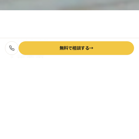
AT A GLANCE
無料で相談する
→
入居要項
月額 ¥8,000(先着4枠 / 通常 ¥10,000)
価格
曜日固定・週 1 回(同じ曜日の同じ時間帯)
利用枠
キッチン / テーブル / 椅子 / Wi-Fi / 駐車場
設備