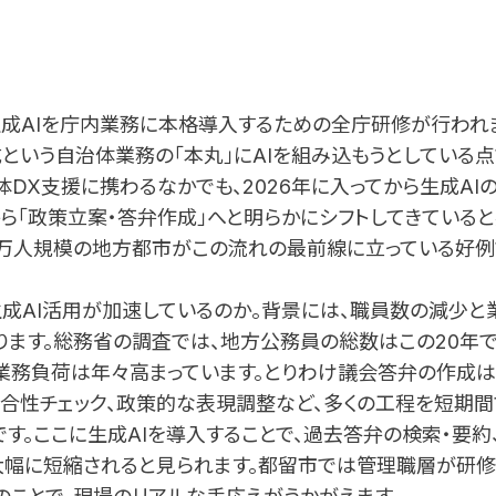
生成AIを庁内業務に本格導入するための全庁研修が行われ
という自治体業務の「本丸」にAIを組み込もうとしている点
DX支援に携わるなかでも、2026年に入ってから生成AI
ら「政策立案・答弁作成」へと明らかにシフトしてきていると
3万人規模の地方都市がこの流れの最前線に立っている好例
成AI活用が加速しているのか。背景には、職員数の減少と
ます。総務省の調査では、地方公務員の総数はこの20年で
業務負荷は年々高まっています。とりわけ議会答弁の作成
整合性チェック、政策的な表現調整など、多くの工程を短期
す。ここに生成AIを導入することで、過去答弁の検索・要約
大幅に短縮されると見られます。都留市では管理職層が研修