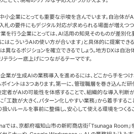
のことで、現場のリアルな手応えがうかがえます。
中小企業にとっても重要な示唆を含んでいます。自治体がA
入札の要件にもデジタル対応が求められる場面が増えつつ
業を行う企業にとっては、AI活用の知見そのものが差別化
にはこういうAIの使い方が合います」と具体的に提案でき
は異なるポジションを確立できるでしょう。地方DXは自治
リテラシー底上げにつながるテーマです。
企業が生成AIの業務導入を進めるには、どこから手をつけ
ポイントは3つあります。第一に、管理職層を巻き込んだ研
定者がAIの可能性を体感することで、組織的な導入判断が
に「工数が大きく、パターン化しやすい業務」から着手するこ
扱いルールを事前に整備し、安心して使える環境をつくるこ
nanaでは、京都府福知山市の新町商店街「Tsunaga Room