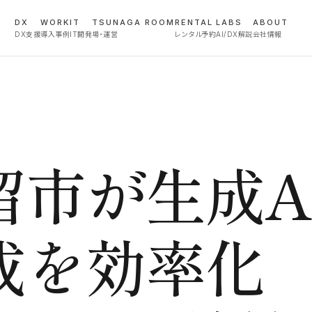
DX
WORK
IT
TSUNAGA ROOM
RENTAL
LABS
ABOUT
DX支援
導入事例
IT開発
場・運営
レンタル予約
AI/DX解説
会社情報
留市が生成A
成を効率化