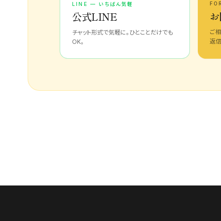
FO
LINE — いちばん気軽
お
公式LINE
ご相
チャット形式で気軽に。ひとことだけでも
返信
OK。