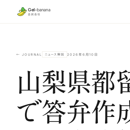
本文へスキップ
Gel-
banana
合同会社
← JOURNAL
2026年6月10日
ニュース解説
山梨県都
で答弁作