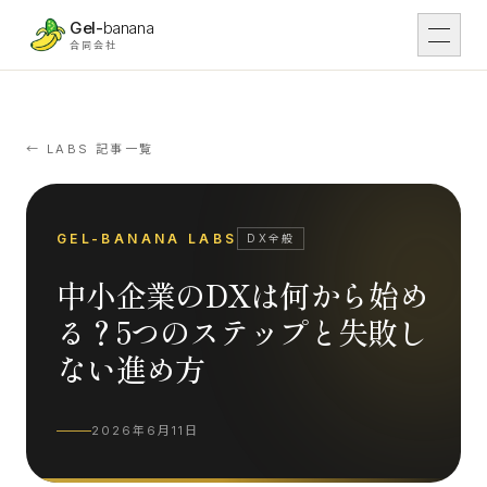
本文へスキップ
Gel-
banana
合同会社
DX
01
DX支援
← LABS 記事一覧
Work
02
導入事例
GEL-BANANA LABS
DX全般
中小企業のDXは何から始め
IT
03
IT開発
る？5つのステップと失敗し
ない進め方
Tsunaga Room
04
場・運営
2026年6月11日
Rental
05
レンタル予約