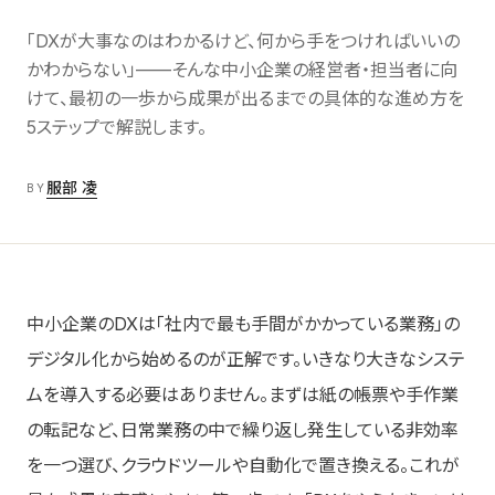
Labs
06
AI/DX解説
「DXが大事なのはわかるけど、何から手をつければいいの
かわからない」——そんな中小企業の経営者・担当者に向
けて、最初の一歩から成果が出るまでの具体的な進め方を
About
07
会社情報
5ステップで解説します。
服部 凌
BY
Contact お問い合わせ
→
中小企業のDXは「社内で最も手間がかかっている業務」の
デジタル化から始めるのが正解です。いきなり大きなシステ
ムを導入する必要はありません。まずは紙の帳票や手作業
の転記など、日常業務の中で繰り返し発生している非効率
を一つ選び、クラウドツールや自動化で置き換える。これが