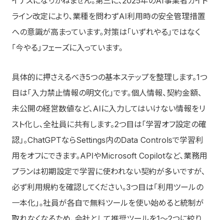
イナスになりかねません。第三に、2025年のAI事業者ガイド
ライン改定により、業種を問わずAI利用時の安全管理措置
への意識が高まっています。対策は「いずれやる」ではなく
「今やる」フェーズに入っています。
具体的に押さえるべき5つの基本ステップを整理します。1つ
目は「入力禁止情報の明文化」です。個人情報、契約金額、
未公開の経営数値など、AIに入力してはいけない情報をリ
スト化し、全社員に共有します。2つ目は「学習オフ設定の確
認」。ChatGPTならSettings内のData Controlsで学習利
用をオフにできます。APIやMicrosoft Copilotなど、業務用
プランは初期設定で学習に使われない契約が多いですが、
必ず利用規約を確認してください。3つ目は「利用ツールの
一本化」。社員が各自で無料ツールを使い始めると統制が
取れなくなるため、会社として推奨ツールを1〜2つに絞り