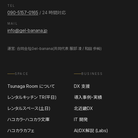
TEL
090-5157-0165
/ 24 時間対応
MAIL
info@gel-banana.jp
運営: 合同会社Gel-banana(共同代表 服部 凌 / 和田 歩純)
SPACE
BUSINESS
Tsunaga Room について
DX 支援
レンタルキッチン TR(平日)
導入事例・実績
レンタルスペース(土日)
北近畿DX
ハコカラ・ハコカラ文庫
IT 開発
ハコカラカフェ
AI/DX解説 (Labs)