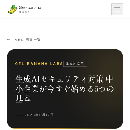
本文へスキップ
Gel-
banana
合同会社
DX
01
DX支援
← LABS 記事一覧
Work
02
導入事例
GEL-BANANA LABS
生成AI活用
生成AIセキュリティ対策 中
IT
03
IT開発
小企業が今すぐ始める5つの
基本
Tsunaga Room
04
場・運営
2026年6月12日
Rental
05
レンタル予約