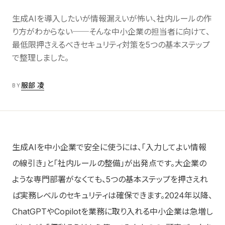
Labs
06
AI/DX解説
生成AIを導入したいが情報漏えいが怖い、社内ルールの作
り方がわからない──そんな中小企業の担当者に向けて、
最低限押さえるべきセキュリティ対策を5つの基本ステップ
About
07
会社情報
で整理しました。
服部 凌
BY
Contact お問い合わせ
→
生成AIを中小企業で安全に使うには、「入力してよい情報
の線引き」と「社内ルールの整備」が出発点です。大企業の
ような専門部署がなくても、5つの基本ステップを押さえれ
ば実務レベルのセキュリティは確保できます。2024年以降、
ChatGPTやCopilotを業務に取り入れる中小企業は急増し