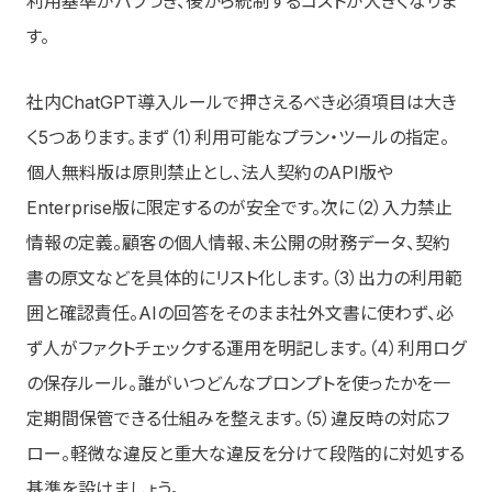
利用基準がバラつき、後から統制するコストが大きくなりま
す。
社内ChatGPT導入ルールで押さえるべき必須項目は大き
く5つあります。まず（1）利用可能なプラン・ツールの指定。
個人無料版は原則禁止とし、法人契約のAPI版や
Enterprise版に限定するのが安全です。次に（2）入力禁止
情報の定義。顧客の個人情報、未公開の財務データ、契約
書の原文などを具体的にリスト化します。（3）出力の利用範
囲と確認責任。AIの回答をそのまま社外文書に使わず、必
ず人がファクトチェックする運用を明記します。（4）利用ログ
の保存ルール。誰がいつどんなプロンプトを使ったかを一
定期間保管できる仕組みを整えます。（5）違反時の対応フ
ロー。軽微な違反と重大な違反を分けて段階的に対処する
基準を設けましょう。