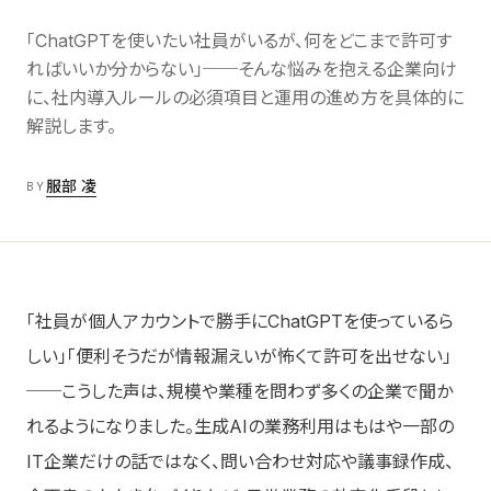
Labs
06
AI/DX解説
「ChatGPTを使いたい社員がいるが、何をどこまで許可す
ればいいか分からない」──そんな悩みを抱える企業向け
に、社内導入ルールの必須項目と運用の進め方を具体的に
About
07
会社情報
解説します。
服部 凌
BY
Contact お問い合わせ
→
「社員が個人アカウントで勝手にChatGPTを使っているら
しい」「便利そうだが情報漏えいが怖くて許可を出せない」
──こうした声は、規模や業種を問わず多くの企業で聞か
れるようになりました。生成AIの業務利用はもはや一部の
IT企業だけの話ではなく、問い合わせ対応や議事録作成、