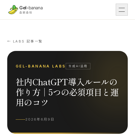
本文へスキップ
Gel-
banana
合同会社
DX
01
DX支援
← LABS 記事一覧
Work
02
導入事例
GEL-BANANA LABS
生成AI活用
社内ChatGPT導入ルールの
IT
03
IT開発
作り方｜5つの必須項目と運
用のコツ
Tsunaga Room
04
場・運営
2026年6月9日
Rental
05
レンタル予約