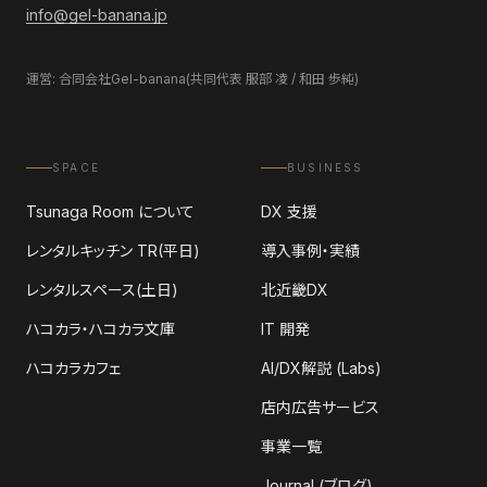
info@gel-banana.jp
運営: 合同会社Gel-banana(共同代表 服部 凌 / 和田 歩純)
SPACE
BUSINESS
Tsunaga Room について
DX 支援
レンタルキッチン TR(平日)
導入事例・実績
レンタルスペース(土日)
北近畿DX
ハコカラ・ハコカラ文庫
IT 開発
ハコカラカフェ
AI/DX解説 (Labs)
店内広告サービス
事業一覧
Journal (ブログ)