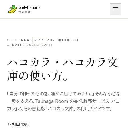
本文へスキップ
Gel-
banana
合同会社
DX
01
DX支援
← JOURNAL
2025年10月15日
ガイド
UPDATED
2025年12月1日
ハコカラ・ハコカラ文
Work
02
導入事例
庫の使い方。
IT
03
IT開発
「自分の作ったものを、誰かに届けてみたい。」そんな小さな
Tsunaga Room
04
場・運営
一歩を支える、Tsunaga Room の委託販売サービス「ハコ
カラ」と、その書籍版「ハコカラ文庫」の利用ガイドです。
Rental
05
レンタル予約
和田 歩純
BY