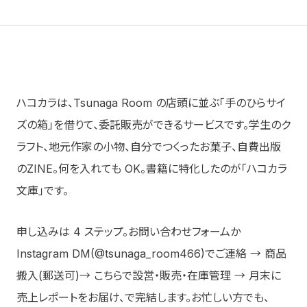
Labs
06
AI/DX解説
About
07
会社情報
ハコカラは、Tsunaga Room の店頭に並ぶ「手のひらサイ
ズの箱」を借りて、委託販売ができるサービスです。学生のク
Contact お問い合わせ
→
ラフト、地元作家の小物、自分でつくったお菓子、自費出版
のZINE。何を入れても OK。書籍に特化したのが「ハコカラ
文庫」です。
申し込みは 4 ステップ。お問い合わせフォームか
Instagram DM(@tsunaga_room466)でご連絡 → 商品
搬入(郵送可)→ こちらで設営・販売・在庫管理 → 月末に
売上レポートをお届け、で完結します。お忙しい方でも、