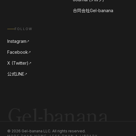
合同会社Gel-banana
FOLLOW
Instagram
↗
Facebook
↗
X (Twitter)
↗
公式LINE
↗
Gel-banana
©
2026
Gel-banana LLC. All rights reserved.