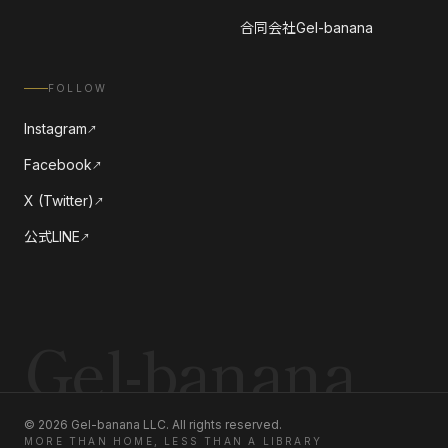
合同会社Gel-banana
FOLLOW
Instagram
↗
Facebook
↗
X (Twitter)
↗
公式LINE
↗
Gel-banana
©
2026
Gel-banana LLC. All rights reserved.
MORE THAN HOME, LESS THAN A LIBRARY