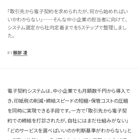
Labs
06
AI/DX解説
「取引先から電子契約を求められたが、何から始めればい
いかわからない」──そんな中小企業の担当者に向けて、
システム選定から社内定着までを5ステップで整理しまし
About
07
会社情報
た。
服部 凌
BY
Contact お問い合わせ
→
電子契約システムは、中小企業でも月額数千円から導入で
き、印紙税の削減・締結スピードの短縮・保管コストの圧縮
を同時に実現できる手段です。一方で「取引先から電子契
約での締結を打診されたが、自社にはまだ仕組みがない」
「どのサービスを選べばいいのか判断基準がわからない」と