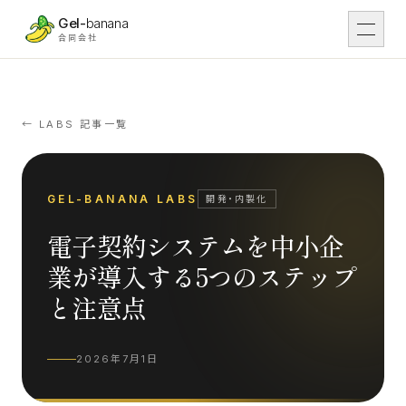
本文へスキップ
Gel-
banana
合同会社
DX
01
DX支援
← LABS 記事一覧
Work
02
導入事例
GEL-BANANA LABS
開発・内製化
電子契約システムを中小企
IT
03
IT開発
業が導入する5つのステップ
と注意点
Tsunaga Room
04
場・運営
2026年7月1日
Rental
05
レンタル予約