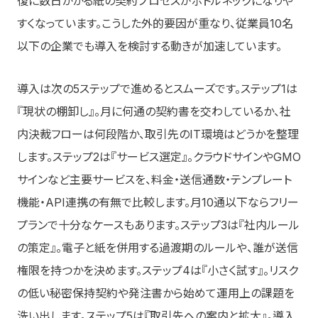
復に数日かかる紙の契約プロセスがボトルネックになりや
すくなっています。こうした外的要因が重なり、従業員10名
以下の企業でも導入を検討する動きが加速しています。
導入は次の5ステップで進めるとスムーズです。ステップ1は
『現状の棚卸し』。月に何通の契約書を交わしているか、社
内決裁フローは何段階か、取引先のIT環境はどうかを整理
します。ステップ2は『サービス選定』。クラウドサインやGMO
サインなど主要サービスを、料金・送信通数・テンプレート
機能・API連携の有無で比較します。月10通以下ならフリー
プランで十分なケースもあります。ステップ3は『社内ルール
の策定』。電子と紙を併用する過渡期のルールや、誰が送信
権限を持つかを決めます。ステップ4は『小さく試す』。リスク
の低い秘密保持契約や発注書から始めて運用上の課題を
洗い出します。ステップ5は『取引先への案内と拡大』。導入