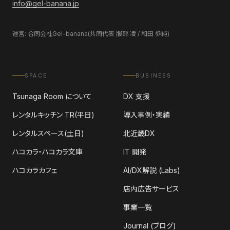
info@gel-banana.jp
運営: 合同会社Gel-banana(共同代表 服部 凌 / 和田 歩純)
SPACE
BUSINESS
Tsunaga Room について
DX 支援
レンタルキッチン TR(平日)
導入事例・実績
レンタルスペース(土日)
北近畿DX
ハコカラ・ハコカラ文庫
IT 開発
ハコカラカフェ
AI/DX解説 (Labs)
店内広告サービス
事業一覧
Journal (ブログ)