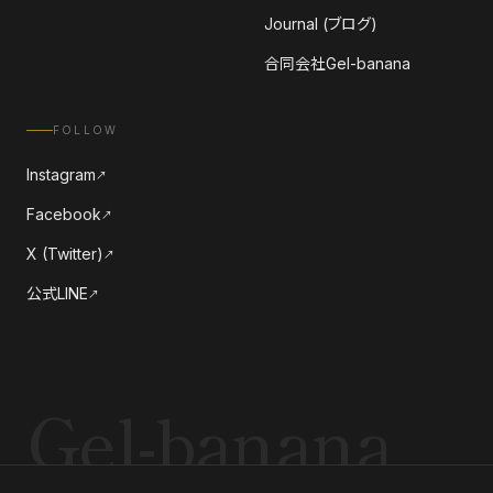
Journal (ブログ)
合同会社Gel-banana
FOLLOW
Instagram
↗
Facebook
↗
X (Twitter)
↗
公式LINE
↗
Gel-banana