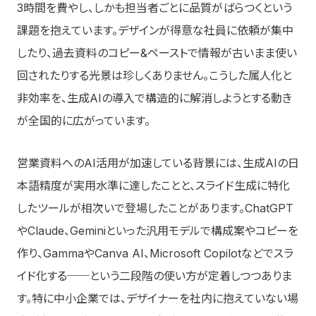
3時間を費やし、しかも担当者ごとに品質がばらつくという
課題を抱えています。デザインが得意な社員に依頼が集中
したり、過去資料のコピー&ペーストで情報が古いまま使い
回されたりする光景は珍しくありません。こうした属人化と
非効率を、生成AIの導入で構造的に解消しようとする動き
が全国的に広がっています。
営業資料へのAI活用が加速している背景には、生成AIの日
本語精度が実用水準に達したことと、スライド生成に特化
したツールが相次いで登場したことがあります。ChatGPT
やClaude、Geminiといった汎用モデルで構成案やコピーを
作り、GammaやCanva AI、Microsoft Copilotなどでスラ
イド化する──という二段階の使い方が定着しつつありま
す。特に中小企業では、デザイナーを社内に抱えていない場