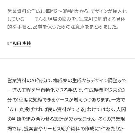
Labs
06
AI/DX解説
営業資料の作成に毎回2〜3時間かかる、デザインが属人化
している──そんな現場の悩みを、生成AIで解消する具体
的な手順と、品質を保つための注意点をまとめました。
About
07
会社情報
和田 歩純
BY
Contact お問い合わせ
→
営業資料のAI作成は、構成案の生成からデザイン調整まで
一連の工程を半自動化できる手法で、作成時間を従来の3
分の1程度に短縮できるケースが増えつつあります。一方で
「AIに丸投げすれば良い資料ができる」わけではなく、人間
の判断を組み合わせる設計が欠かせません。多くの営業現
場では、提案書やサービス紹介資料の作成に1件あたり2〜