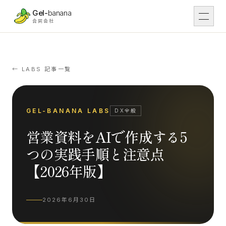
本文へスキップ
Gel-
banana
合同会社
DX
01
DX支援
← LABS 記事一覧
Work
02
導入事例
GEL-BANANA LABS
DX全般
営業資料をAIで作成する5
IT
03
IT開発
つの実践手順と注意点
【2026年版】
Tsunaga Room
04
場・運営
2026年6月30日
Rental
05
レンタル予約