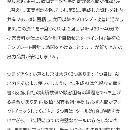
整します。第4に、数値データや事例部分を人間が確認・差
し替えし、事実誤認を防ぎます。第5に、完成した資料を社内
共有フォルダに蓄積し、次回以降のプロンプト改善に活かし
ます。この流れを一度つくれば、2回目以降は30〜40分で
提案資料が仕上がる体制を目指せます。ポイントは最初の
テンプレート設計に時間をかけることで、ここが雑だとAIの
出力品質が安定しません。
つまずきやすい落とし穴は大きく3つあります。1つ目は「AI
出力をそのまま使ってしまう」こと。生成AIは流暢な文章を
書く反面、自社の実績数値や顧客固有の課題をでっち上げ
る場合があります。数値・固有名詞・事例は必ず人間がファ
クトチェックしてください。2つ目は「ツール選びに時間をか
けすぎる」こと。現時点では完璧なツールは存在しないた
め、まず無料プランで試し、チームに合うものを2週間以内