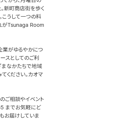
なってから、月曜日の
た。新町商店街を歩く
。こうして一つの料
unaga Room
元企業がゆるやかにつ
ペースとしてのご利
まざまなかたちで地域
てください。カオマ
利用のご相談やイベント
0165 までお気軽にど
6）でもお届けしていま