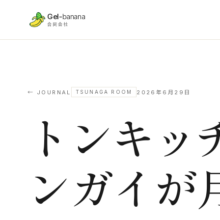
本文へスキップ
Gel-
banana
合同会社
← JOURNAL
2026年6月29日
TSUNAGA ROOM
トンキッ
ンガイが