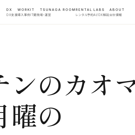
DX
WORK
IT
TSUNAGA ROOM
RENTAL
LABS
ABOUT
DX支援
導入事例
IT開発
場・運営
レンタル予約
AI/DX解説
会社情報
チンのカオ
月曜の