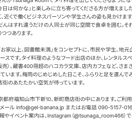
んがTsunaga Roomでタイ料理を出してくださるように
今日は何かな」と楽しみに立ち寄ってくださる方が増えまし
、近くで働くビジネスパーソンや学生さんの姿も見かけます
だんはすれ違うだけの人同士が同じ空間で食卓を囲む。それがTs
つつあります。
omは「お家以上、図書館未満」をコンセプトに、市民や学生、地
ースです。タイ料理のようなフード出店のほか、レンタルス
販売）、蔵書400冊超のハコカラ文庫、店内カフェなど、さ
ています。梅雨のじめじめした日こそ、ふらりと足を運んでみ
店街のあたたかい空気が待っています。
omは京都府福知山市下新10、新町商店街の中にあります。ご
 info@gel-banana.jp またはお電話 090-5157-
イベント案内は、Instagram（@tsunaga_room46